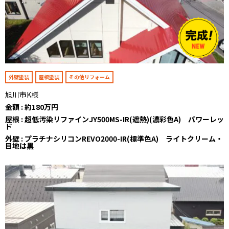
外壁塗装
屋根塗装
その他リフォーム
旭川市K様
金額 : 約180万円
屋根 : 超低汚染リファインJY500MS-IR(遮熱)(濃彩色A) パワーレッ
ド
外壁 : プラチナシリコンREVO2000-IR(標準色A) ライトクリーム・
目地は黒