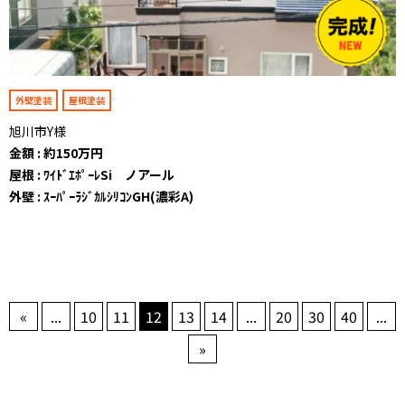
外壁塗装
屋根塗装
旭川市Y様
金額 : 約150万円
屋根 : ﾜｲﾄﾞｴﾎﾟｰﾚSi ノアール
外壁 : ｽｰﾊﾟｰﾗｼﾞｶﾙｼﾘｺﾝGH(濃彩A)
«
...
10
11
12
13
14
...
20
30
40
...
»