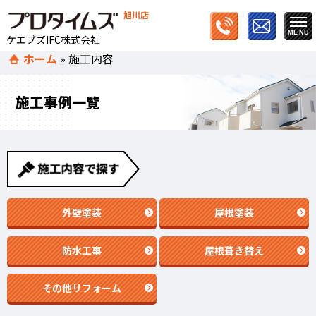
旭川店
ケエブズIFC株式会社
ホーム
»
施工内容
施工事例一覧
外壁塗装
屋根塗装
防水工事
屋根葺き替え
その他リフォーム