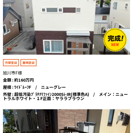
外壁塗装
屋根塗装
旭川市F様
金額 : 約160万円
屋根 : ﾜｲﾄﾞﾙｰﾌF / ニューグレー
外壁 : 超低汚染ﾌﾟﾗﾁﾅﾘﾌｧｲﾝ2000Si-IR(標準色A) / メイン：ニュー
トラルホワイト・１F正面：ヤララブラウン