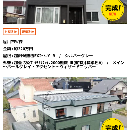
外壁塗装
屋根塗装
旭川市W様
金額 : 約220万円
屋根 : 超耐候無機EXｺｰﾄJY-IR / シルバーグレー
外壁 : 超低汚染ﾌﾟﾗﾁﾅﾘﾌｧｲﾝ2000無機-IR(艶有)(標準色A) / メイン
～パールグレイ・アクセント～ウィザードコッパー