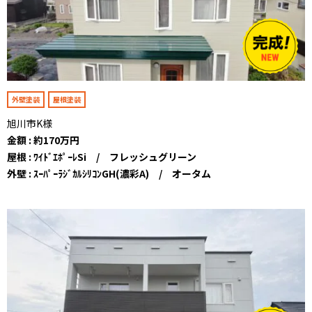
外壁塗装
屋根塗装
旭川市K様
金額 : 約170万円
屋根 : ﾜｲﾄﾞｴﾎﾟｰﾚSi / フレッシュグリーン
外壁 : ｽｰﾊﾟｰﾗｼﾞｶﾙｼﾘｺﾝGH(濃彩A) / オータム