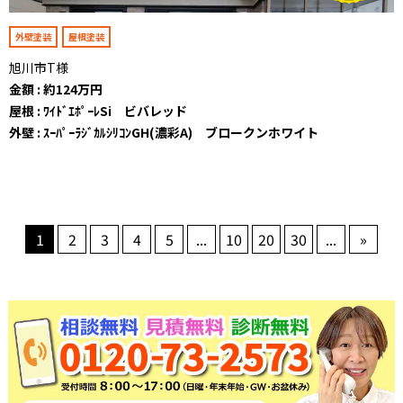
外壁塗装
屋根塗装
旭川市T様
金額 : 約124万円
屋根 : ﾜｲﾄﾞｴﾎﾟｰﾚSi ビバレッド
外壁 : ｽｰﾊﾟｰﾗｼﾞｶﾙｼﾘｺﾝGH(濃彩A) ブロークンホワイト
1
2
3
4
5
...
10
20
30
...
»