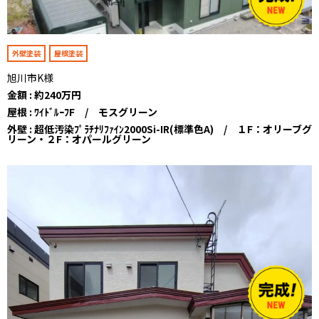
外壁塗装
屋根塗装
旭川市K様
金額 : 約240万円
屋根 : ﾜｲﾄﾞﾙｰﾌF / モスグリーン
外壁 : 超低汚染ﾌﾟﾗﾁﾅﾘﾌｧｲﾝ2000Si-IR(標準色A) / １F：オリーブグ
リーン・２F：オパールグリーン