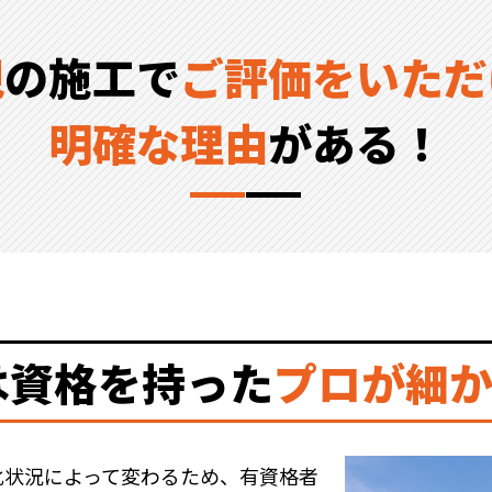
視
の施工で
ご評価をいただ
明確な理由
がある！
は資格を持った
プロが細
化状況によって変わるため、有資格者