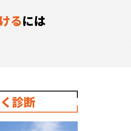
ける
には
かく診断