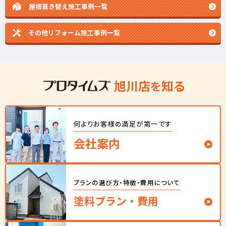
屋根葺き替え施工事例一覧
その他リフォーム施工事例一覧
旭川店
知る
を
何よりお客様
満足が
第一です
の
会社案内
プランの
選び方・特徴・費用について​
塗料プラン
・
費用