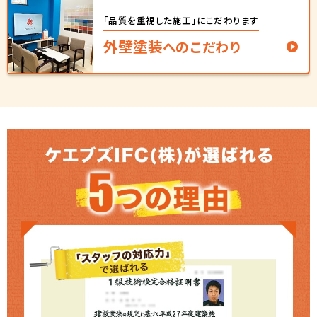
「品質を重視した施工」
にこだわります​
外壁塗装
へ
の
こだわり