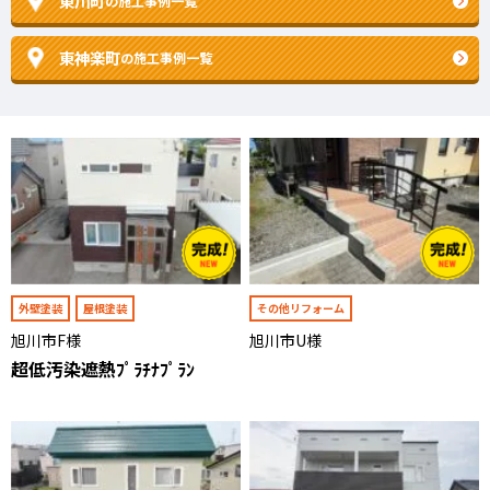
東川町
の施工事例一覧
東神楽町
の施工事例一覧
外壁塗装
屋根塗装
その他リフォーム
旭川市F様
旭川市U様
超低汚染遮熱ﾌﾟﾗﾁﾅﾌﾟﾗﾝ