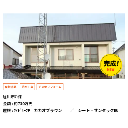
屋根塗装
防水工事
その他リフォーム
旭川市O様
金額 : 約730万円
屋根 : ﾜｲﾄﾞﾙｰﾌF カカオブラウン ／ シート‐サンタックIB