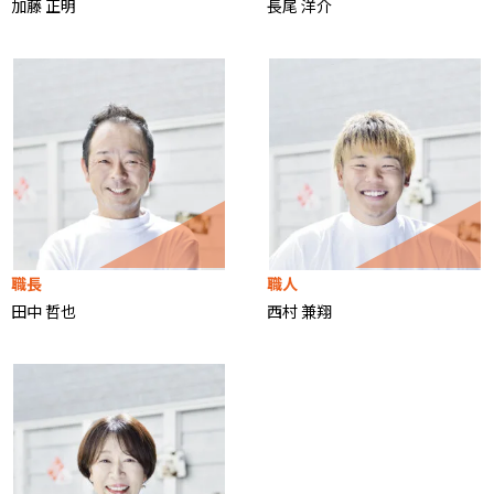
加藤 正明
長尾 洋介
職⻑
職人
田中 哲也
西村 兼翔