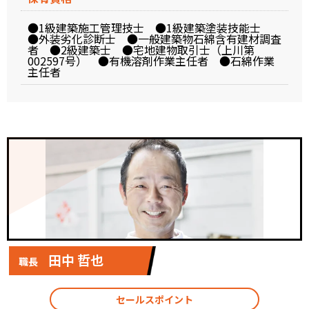
●1級建築施工管理技士 ●1級建築塗装技能士
●外装劣化診断士 ●一般建築物石綿含有建材調査
者 ●2級建築士 ●宅地建物取引士（上川第
002597号） ●有機溶剤作業主任者 ●石綿作業
主任者
田中 哲也
職⻑
セールスポイント