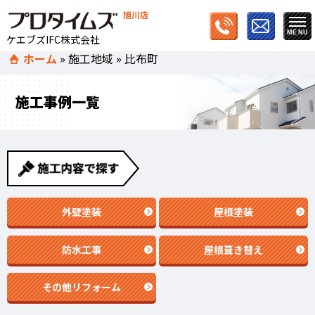
旭川店
ケエブズIFC株式会社
ホーム
»
施工地域
»
比布町
施工事例一覧
外壁塗装
屋根塗装
防水工事
屋根葺き替え
その他リフォーム