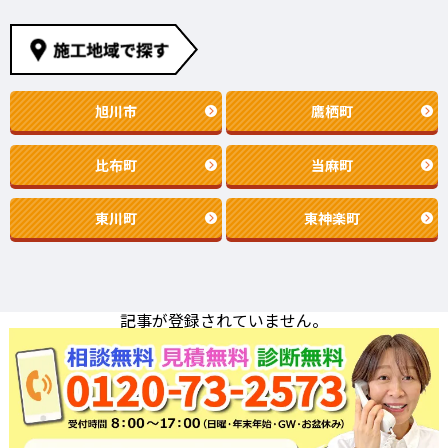
旭川市
鷹栖町
比布町
当麻町
東川町
東神楽町
記事が登録されていません。