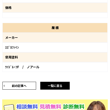
価格
屋
根
メーカー
ｽｽﾞｶﾌｧｲﾝ
使用塗料
ﾜｲﾄﾞﾙｰﾌF / ノアール
前の記事へ
一覧に戻る