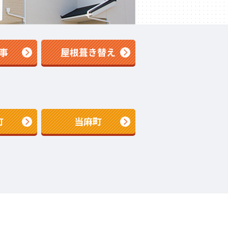
事
屋根葺き替え
町
当麻町