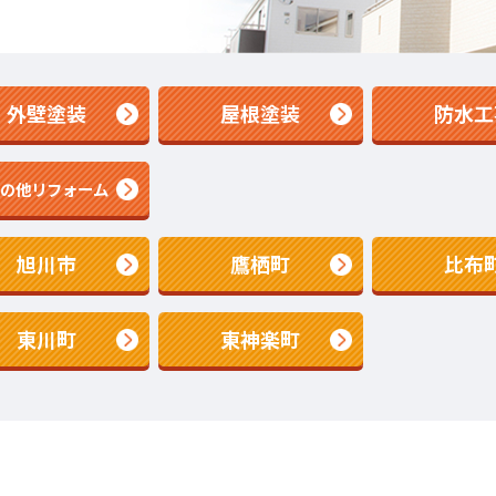
外壁塗装
屋根塗装
防水工
その他リフォーム
旭川市
鷹栖町
比布
東川町
東神楽町