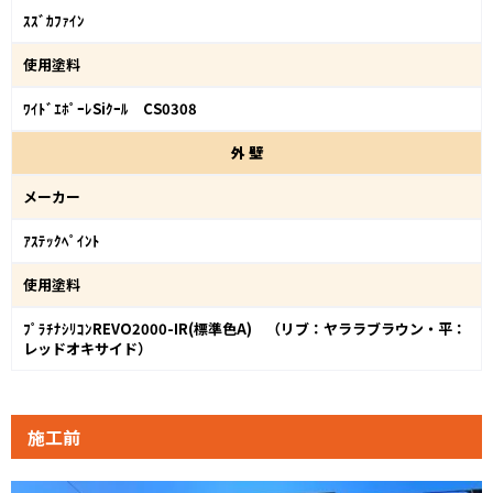
ｽｽﾞｶﾌｧｲﾝ
使用塗料
ﾜｲﾄﾞｴﾎﾟｰﾚSiｸｰﾙ CS0308
外
壁
メーカー
ｱｽﾃｯｸﾍﾟｲﾝﾄ
使用塗料
ﾌﾟﾗﾁﾅｼﾘｺﾝREVO2000-IR(標準色A) （リブ：ヤララブラウン・平：
レッドオキサイド）
施工前