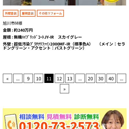
外壁塗装
屋根塗装
その他リフォーム
旭川市M様
金額 : 約240万円
屋根 : 無機ﾊｲﾌﾞﾘｯﾄﾞｺｰﾄJY-IR スカイグレー
外壁 : 超低汚染ﾌﾟﾗﾁﾅﾘﾌｧｲﾝ2000MF-IR（標準色A） （メイン：セラ
ドングリーン・アクセント：パストグリーン）
«
...
9
10
11
12
13
...
20
30
40
...
»