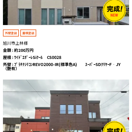
外壁塗装
屋根塗装
旭川市上林様
金額 : 約200万円
屋根 : ﾜｲﾄﾞｴﾎﾟｰﾚSiｸｰﾙ CS0028
外壁 : ﾌﾟﾗﾁﾅｼﾘｺﾝREVO2000-IR(標準色A) ｽｰﾊﾟｰSDｸﾘﾔｰF‐JY
（艶有）