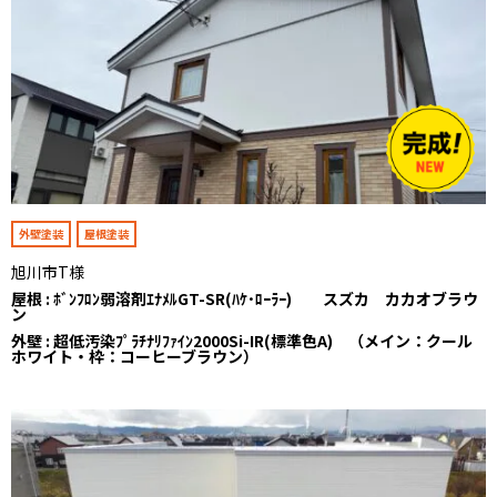
外壁塗装
屋根塗装
旭川市T様
屋根 : ﾎﾞﾝﾌﾛﾝ弱溶剤ｴﾅﾒﾙGT-SR(ﾊｹ･ﾛｰﾗｰ) スズカ カカオブラウ
ン
外壁 : 超低汚染ﾌﾟﾗﾁﾅﾘﾌｧｲﾝ2000Si-IR(標準色A) （メイン：クール
ホワイト・枠：コーヒーブラウン）