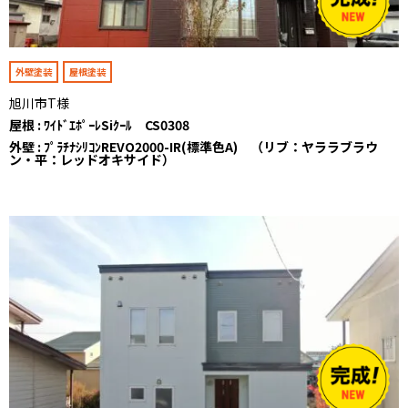
外壁塗装
屋根塗装
旭川市T様
屋根 : ﾜｲﾄﾞｴﾎﾟｰﾚSiｸｰﾙ CS0308
外壁 : ﾌﾟﾗﾁﾅｼﾘｺﾝREVO2000-IR(標準色A) （リブ：ヤララブラウ
ン・平：レッドオキサイド）