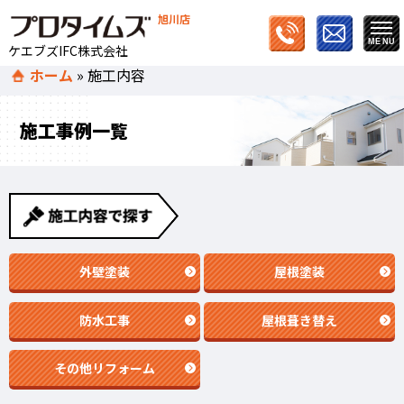
旭川店
ケエブズIFC株式会社
ホーム
»
施工内容
施工事例一覧
外壁塗装
屋根塗装
防水工事
屋根葺き替え
その他リフォーム