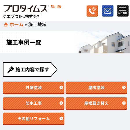
旭川店
ケエブズIFC株式会社
ホーム
»
施工地域
施工事例一覧
外壁塗装
屋根塗装
防水工事
屋根葺き替え
その他リフォーム