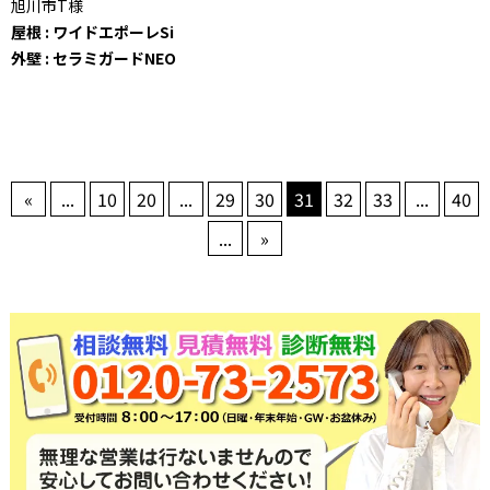
旭川市T様
屋根 : ワイドエポーレSi
外壁 : セラミガードNEO
«
...
10
20
...
29
30
31
32
33
...
40
...
»