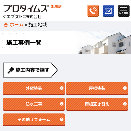
旭川店
ケエブズIFC株式会社
ホーム
»
施工地域
施工事例一覧
外壁塗装
屋根塗装
防水工事
屋根葺き替え
その他リフォーム