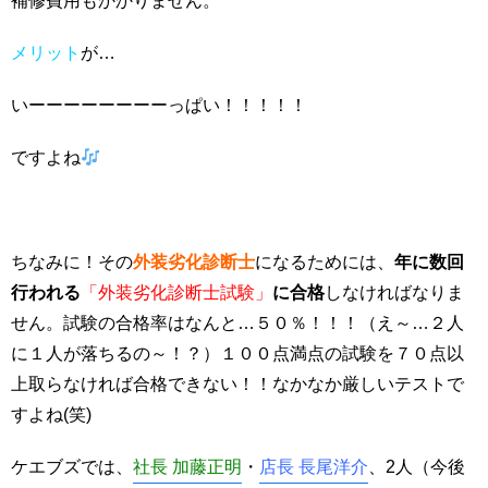
補修費用もかかりません。
メリット
が…
いーーーーーーーーっぱい！！！！！
ですよね
ちなみに！その
外装劣化診断士
になるためには、
年に数回
行われる
「外装劣化診断士試験」
に合格
しなければなりま
せん。試験の合格率はなんと…５０％！！！（え～…２人
に１人が落ちるの～！？）１００点満点の試験を７０点以
上取らなければ合格できない！！なかなか厳しいテストで
すよね(笑)
ケエブズでは、
社長 加藤正明
・
店長 長尾洋介
、2人（今後