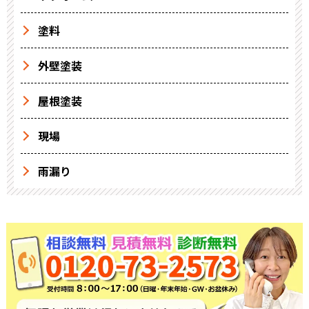
塗料
外壁塗装
屋根塗装
現場
雨漏り