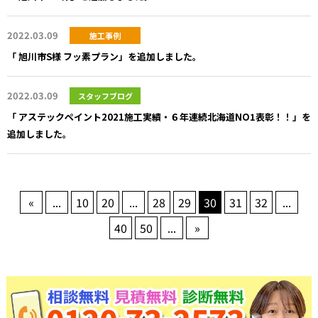
2022.03.09
施工事例
「 旭川市S様 フッ素プラン」を追加しました。
2022.03.09
スタッフブログ
「 アステックペイント2021施工実績・６年連続北海道NO1表彰！！」を
追加しました。
«
...
10
20
...
28
29
30
31
32
...
40
50
...
»