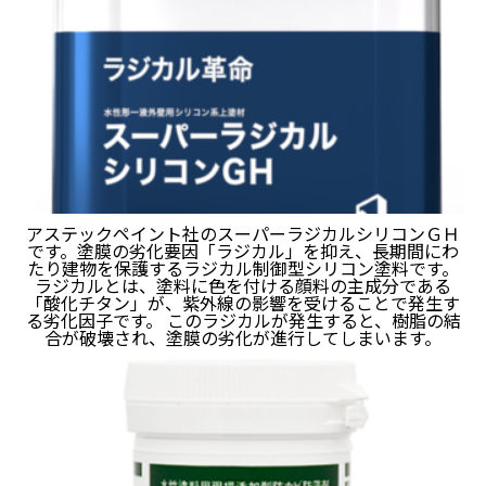
アステックペイント社のスーパーラジカルシリコンＧＨ
です。塗膜の劣化要因「ラジカル」を抑え、長期間にわ
たり建物を保護するラジカル制御型シリコン塗料です。
ラジカルとは、塗料に色を付ける顔料の主成分である
「酸化チタン」が、紫外線の影響を受けることで発生す
る劣化因子です。 このラジカルが発生すると、樹脂の結
合が破壊され、塗膜の劣化が進行してしまいます。