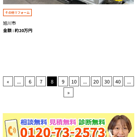
その他リフォーム
旭川市
金額 : 約20万円
«
...
6
7
8
9
10
...
20
30
40
...
»