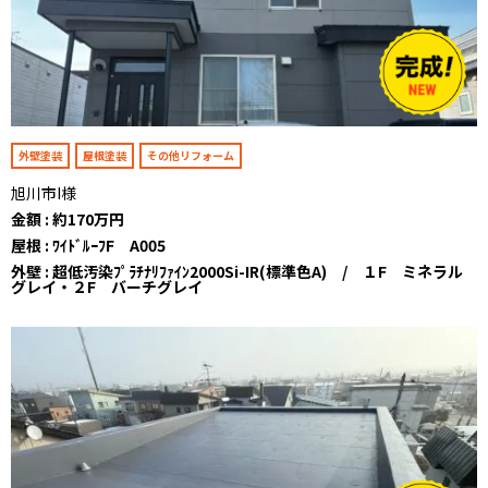
外壁塗装
屋根塗装
その他リフォーム
旭川市I様
金額 : 約170万円
屋根 : ﾜｲﾄﾞﾙｰﾌF A005
外壁 : 超低汚染ﾌﾟﾗﾁﾅﾘﾌｧｲﾝ2000Si-IR(標準色A) / １F ミネラル
グレイ・２F バーチグレイ