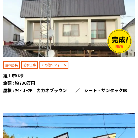
屋根塗装
防水工事
その他リフォーム
旭川市O様
金額 : 約730万円
屋根 : ﾜｲﾄﾞﾙｰﾌF カカオブラウン ／ シート‐サンタックIB