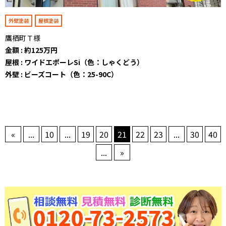
外壁塗装
屋根塗装
鷹栖町Ｔ様
金額 : 約125万円
屋根 : ワイドエポーレSi（色：しゃくどう）
外壁 : ビーズコート（色：25-90C）
«
...
10
...
19
20
21
22
23
...
30
40
...
»