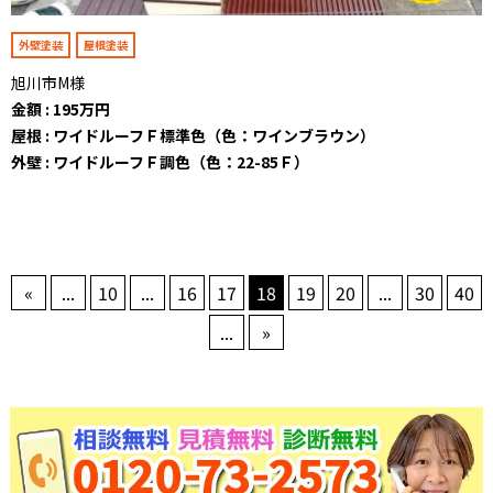
外壁塗装
屋根塗装
旭川市M様
金額 : 195万円
屋根 : ワイドルーフＦ標準色（色：ワインブラウン）
外壁 : ワイドルーフＦ調色（色：22-85Ｆ）
«
...
10
...
16
17
18
19
20
...
30
40
...
»