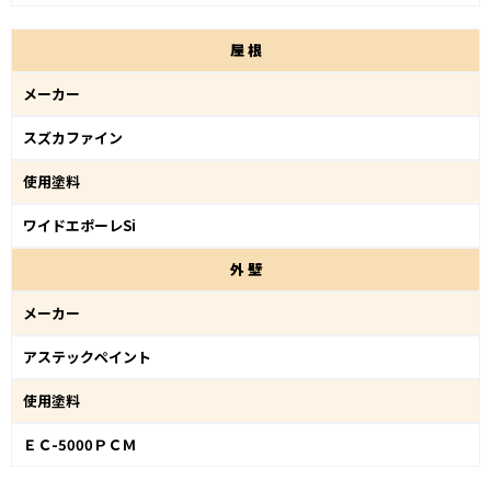
屋
根
メーカー
スズカファイン
使用塗料
ワイドエポーレSi
外
壁
メーカー
アステックペイント
使用塗料
ＥＣ-5000ＰＣＭ