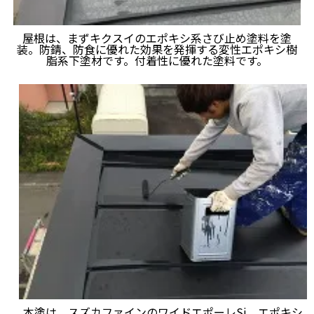
屋根は、まずキクスイのエポキシ系さび止め塗料を塗
装。防錆、防食に優れた効果を発揮する変性エポキシ樹
脂系下塗材です。付着性に優れた塗料です。
本塗は、スズカファインのワイドエポーレSi。エポキシ