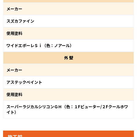
メーカー
スズカファイン
使用塗料
ワイドエポーレＳｉ（色：ノアール）
外
壁
メーカー
アステックペイント
使用塗料
スーパーラジカルシリコンＧＨ（色：１Fピューター/２Fクールホワ
イト）
施工前