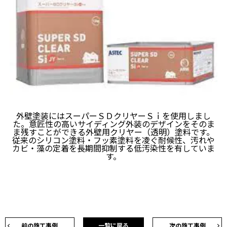
外壁塗装にはスーパーＳＤクリヤーＳｉを使用しまし
た。意匠性の高いサイディング外装のデザインをそのま
ま残すことができる外壁用クリヤー（透明）塗料です。
従来のシリコン塗料・フッ素塗料を凌ぐ耐候性、汚れや
カビ・藻の定着を長期間抑制する低汚染性を有していま
す。
前の施工事例
一覧に戻る
次の施工事例