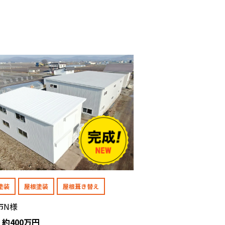
塗装
屋根塗装
屋根葺き替え
市N様
: 約400万円