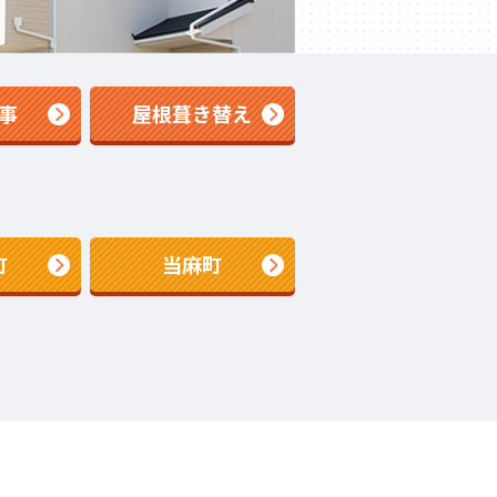
事
屋根葺き替え
町
当麻町