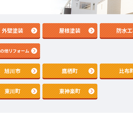
外壁塗装
屋根塗装
防水工
その他リフォーム
旭川市
鷹栖町
比布
東川町
東神楽町