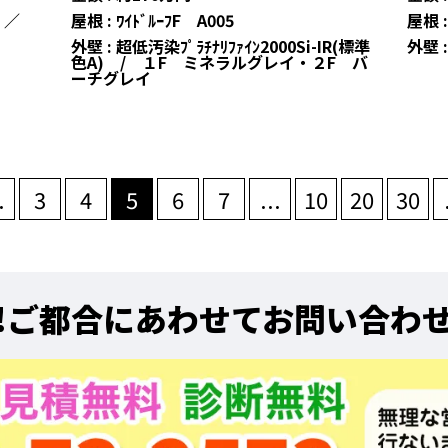
ン ／
屋根 : ﾜｲﾄﾞﾙｰﾌF A005
屋根 :
外壁 : 超低汚染ﾌﾟﾗﾁﾅﾘﾌｧｲﾝ2000Si-IR(標準
外壁 :
色A) / １F ミネラルグレイ・２F バ
ーチグレイ
.
3
4
5
6
7
...
10
20
30
!
ご都合にあわせてお問い合わ