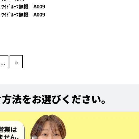
 ﾜｲﾄﾞﾙｰﾌ無機 A009
 ﾜｲﾄﾞﾙｰﾌ無機 A009
...
»
せ方法をお選びください。