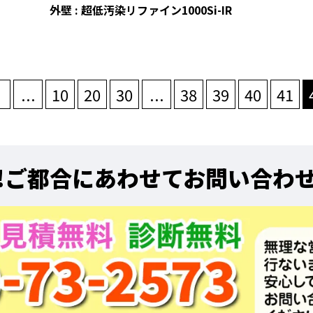
外壁 : 超低汚染リファイン1000Si-IR
...
10
20
30
...
38
39
40
41
!
ご都合にあわせてお問い合わ