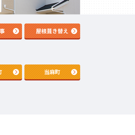
事
屋根葺き替え
町
当麻町