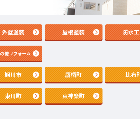
外壁塗装
屋根塗装
防水工
その他リフォーム
旭川市
鷹栖町
比布
東川町
東神楽町