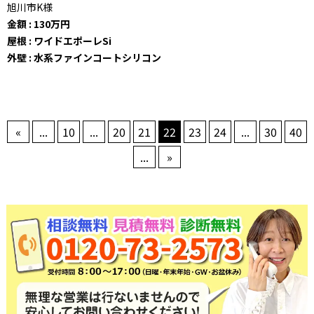
旭川市K様
金額 : 130万円
屋根 : ワイドエポーレSi
外壁 : 水系ファインコートシリコン
«
...
10
...
20
21
22
23
24
...
30
40
...
»