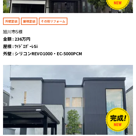
外壁塗装
屋根塗装
その他リフォーム
旭川市S様
金額 : 236万円
屋根 : ﾜｲﾄﾞｴﾎﾟｰﾚSi
外壁 : シリコンREVO1000・EC-5000PCM