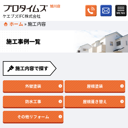
旭川店
ケエブズIFC株式会社
ホーム
»
施工内容
施工事例一覧
外壁塗装
屋根塗装
防水工事
屋根葺き替え
その他リフォーム