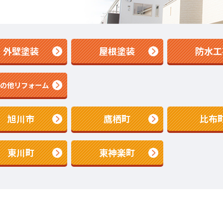
外壁塗装
屋根塗装
防水工
その他リフォーム
旭川市
鷹栖町
比布
東川町
東神楽町