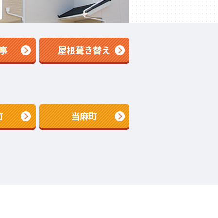
事
屋根葺き替え
町
当麻町