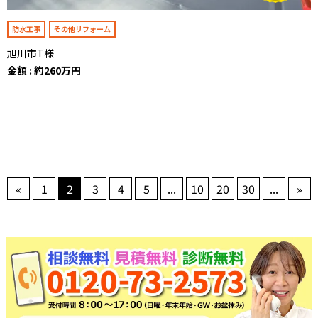
防水工事
その他リフォーム
旭川市T様
金額 : 約260万円
«
1
2
3
4
5
...
10
20
30
...
»