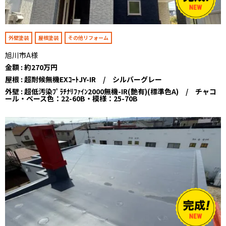
外壁塗装
屋根塗装
その他リフォーム
旭川市A様
金額 : 約270万円
屋根 : 超耐候無機EXｺｰﾄJY-IR / シルバーグレー
外壁 : 超低汚染ﾌﾟﾗﾁﾅﾘﾌｧｲﾝ2000無機-IR(艶有)(標準色A) / チャコ
ール・ベース色：22-60B・模様：25-70B