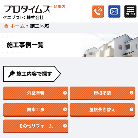
旭川店
ケエブズIFC株式会社
ホーム
»
施工地域
施工事例一覧
外壁塗装
屋根塗装
防水工事
屋根葺き替え
その他リフォーム