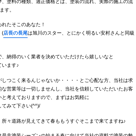
び、塗料の種類、適正価格とは、塗装の流れ、実際の施工の流
います。
われたそこのあなた！
！
(
店長の長尾
は旭川のスター、とにかく明るい安村さんと同級
で、納得のいく業者を決めていただけたら嬉しいなと
います♪
がしつこく来るんじゃないか・・・・とご心配な方、当社は求
的な営業等は一切しませんし、当社を信頼していただいたお客
いと考えておりますので、まずはお気軽に
みて下さい(^^)/
、所々道路が見えてきて春ももうすぐそこまで来てますね♪
は是非塗装シーズンの始まる春に向けて当社の資料で塗装の勉