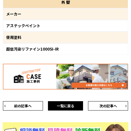
外
壁
メーカー
アステックペイント
使用塗料
超低汚染リファイン1000SI-IR
前の記事へ
一覧に戻る
次の記事へ