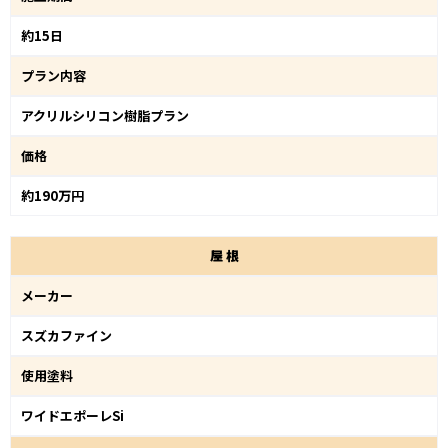
約15日
プラン内容
アクリルシリコン樹脂プラン
価格
約190万円
屋
根
メーカー
スズカファイン
使用塗料
ワイドエポーレSi