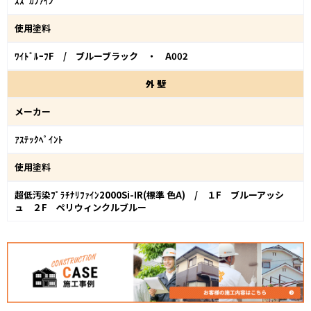
ｽｽﾞｶﾌｧｲﾝ
使用塗料
ﾜｲﾄﾞﾙｰﾌF / ブルーブラック ・ A002
外
壁
メーカー
ｱｽﾃｯｸﾍﾟｲﾝﾄ
使用塗料
超低汚染ﾌﾟﾗﾁﾅﾘﾌｧｲﾝ2000Si-IR(標準 色A) / １F ブルーアッシ
ュ ２F ペリウィンクルブルー