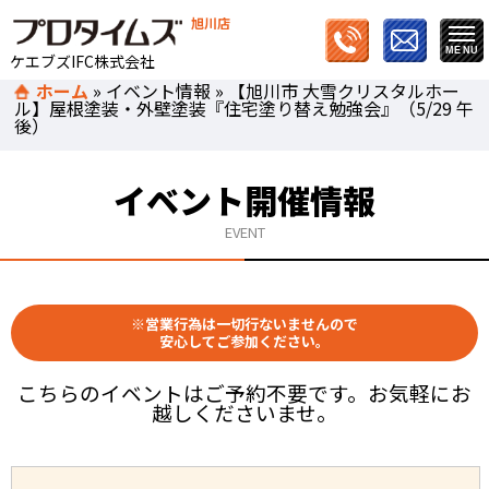
旭川店
ケエブズIFC株式会社
ホーム
»
イベント情報
»
【旭川市 大雪クリスタルホー
ル】屋根塗装・外壁塗装『住宅塗り替え勉強会』（5/29 午
後）
イベント開催情報
EVENT
※営業行為は一切行ないませんので
安心してご参加ください。
こちらのイベントはご予約不要です。お気軽にお
越しくださいませ。