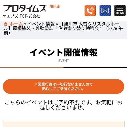
旭川店
ケエブズIFC株式会社
ホーム
»
イベント情報
»
【旭川市 大雪クリスタルホー
ル】屋根塗装・外壁塗装『住宅塗り替え勉強会』（2/28 午
前）
イベント開催情報
EVENT
※営業行為は一切行ないませんので
安心してご参加ください。
こちらのイベントはご予約不要です。お気軽にお
越しくださいませ。