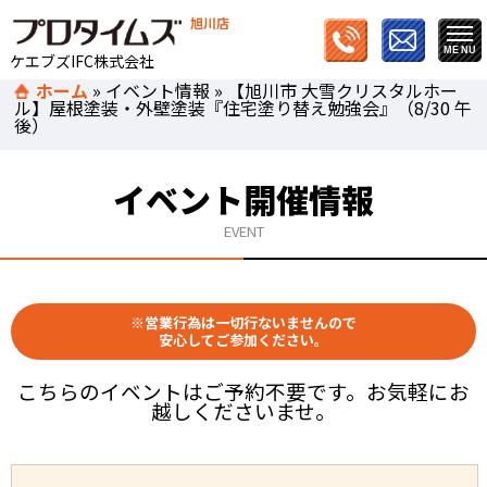
旭川店
ケエブズIFC株式会社
ホーム
»
イベント情報
»
【旭川市 大雪クリスタルホー
ル】屋根塗装・外壁塗装『住宅塗り替え勉強会』（8/30 午
後）
イベント開催情報
EVENT
※営業行為は一切行ないませんので
安心してご参加ください。
こちらのイベントはご予約不要です。お気軽にお
越しくださいませ。