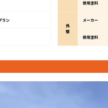
使用塗料
プラン
メーカー
外
壁
使用塗料