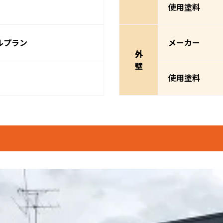
使用塗料
ルプラン
メーカー
外
壁
使用塗料