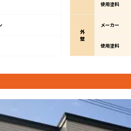
使用塗料
ン
メーカー
外
壁
使用塗料