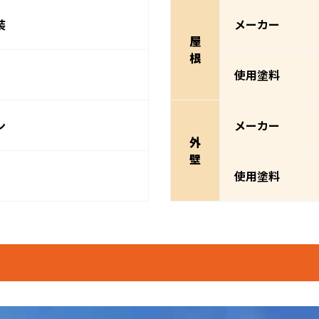
装
メーカー
屋
根
使用塗料
ン
メーカー
外
壁
使用塗料