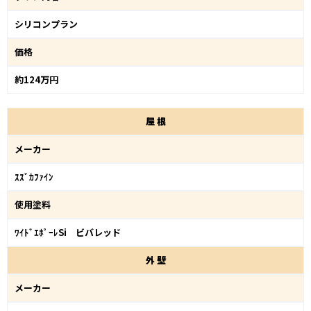
シリコンプラン
価格
約124万円
屋
根
メーカー
ｽｽﾞｶﾌｧｲﾝ
使用塗料
ﾜｲﾄﾞｴﾎﾟｰﾚSi ビバレッド
外
壁
メーカー