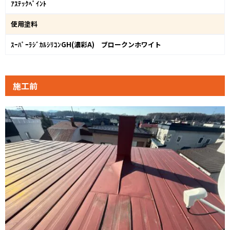
ｱｽﾃｯｸﾍﾟｲﾝﾄ
使用塗料
ｽｰﾊﾟｰﾗｼﾞｶﾙｼﾘｺﾝGH(濃彩A) ブロークンホワイト
施工前