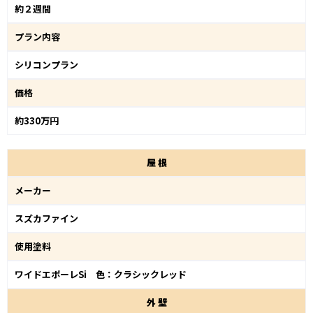
約２週間
プラン内容
シリコンプラン
価格
約330万円
屋
根
メーカー
スズカファイン
使用塗料
ワイドエポーレSi 色：クラシックレッド
外
壁