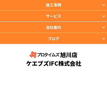
施工事例
サービス
会社案内
ブログ
旭川店
ケエブズIFC株式会社
〒071-8141 北海道旭川市春光台1条7丁目5番地の12号
TEL：0166-73-5850 FAX：0166-73-5851
copyright © PROTIMES Co.,Ltd.All Rights Reserved.