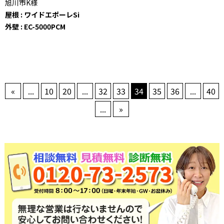
旭川市K様
屋根 : ワイドエポーレSi
外壁 : EC-5000PCM
«
...
10
20
...
32
33
34
35
36
...
40
...
»