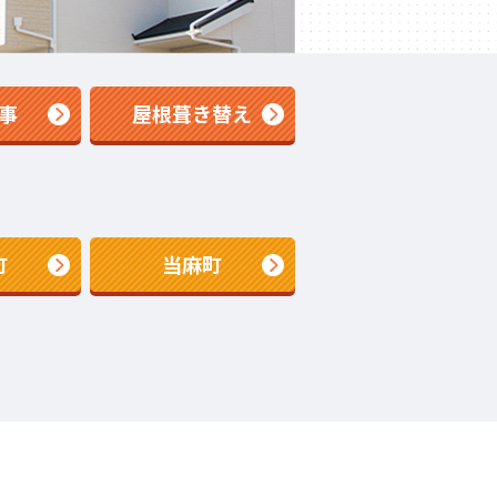
事
屋根葺き替え
町
当麻町