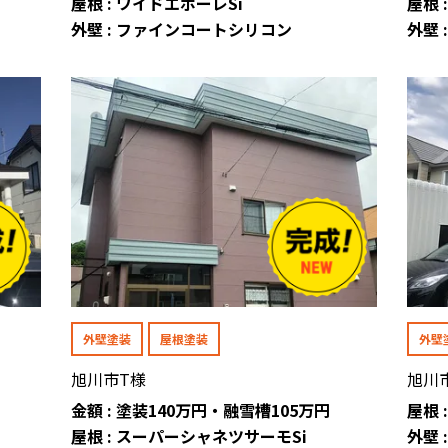
屋根 : ワイドエポーレSi
屋根 
外壁 : ファインコートシリコン
外壁
外壁塗装
屋根塗装
外壁
旭川市T様
旭川
金額 : 塗装140万円・融雪槽105万円
屋根 
屋根 : スーパーシャネツサーモSi
外壁