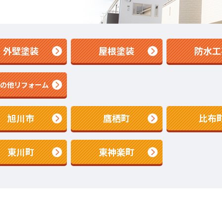
外壁塗装
屋根塗装
防水工
その他リフォーム
旭川市
鷹栖町
比布
東川町
東神楽町