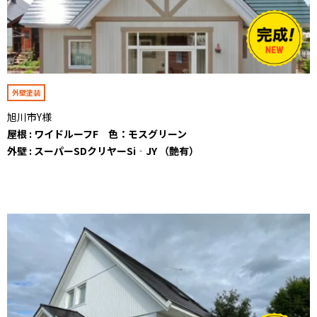
外壁塗装
旭川市Y様
屋根 : ワイドルーフF 色：モスグリーン
外壁 : スーパーSDクリヤーSi‐JY （艶有）