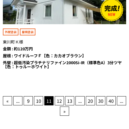
外壁塗装
屋根塗装
東川町Ｋ様
金額 : 約120万円
屋根 : ワイドルーフＦ【色：カカオブラウン】
外壁 : 超低汚染プラチナリファイン2000Si-IR（標準色A）3分ツヤ
【色：トゥルーホワイト】
«
...
9
10
11
12
13
...
20
30
40
...
»