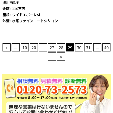
旭川市S様
金額 : 110万円
屋根 : ワイドエポーレSi
外壁 : 水系ファインコートシリコン
«
...
10
20
...
27
28
29
30
31
...
40
...
»