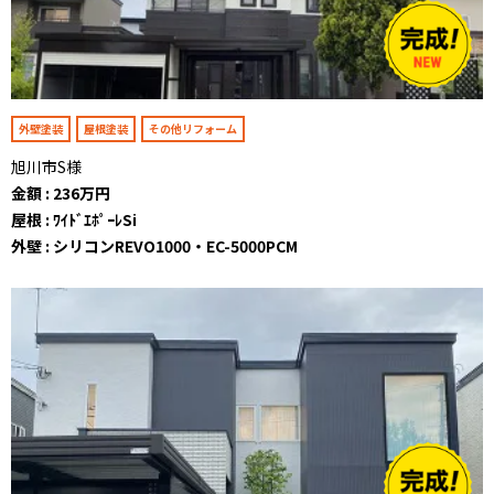
外壁塗装
屋根塗装
その他リフォーム
旭川市S様
金額 : 236万円
屋根 : ﾜｲﾄﾞｴﾎﾟｰﾚSi
外壁 : シリコンREVO1000・EC-5000PCM