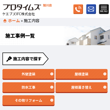
旭川店
ケエブズIFC株式会社
ホーム
»
施工内容
施工事例一覧
外壁塗装
屋根塗装
防水工事
屋根葺き替え
その他リフォーム