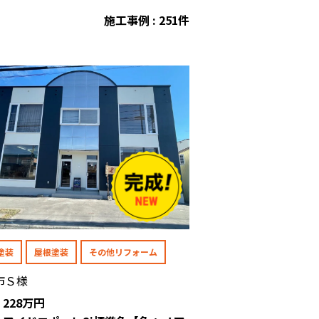
施工事例 : 251件
塗装
屋根塗装
その他リフォーム
市Ｓ様
: 228万円