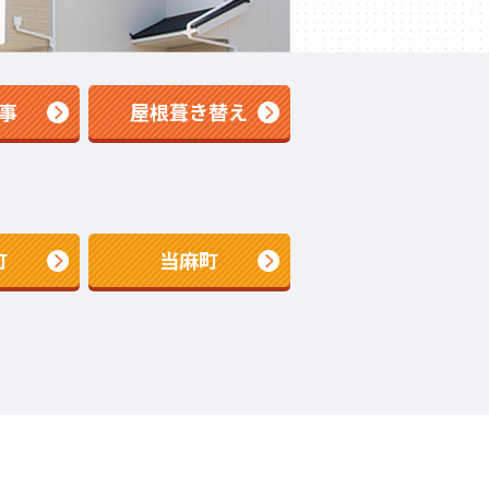
事
屋根葺き替え
町
当麻町