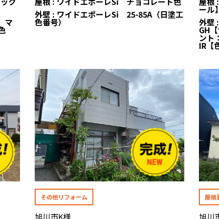
ラック
屋根 : ワイドエポーレSi チョコレート色
屋根
ール
外壁 : ワイドエポーレSi 25-85A（日塗工
 マ
色番号）
外壁
色
GH
ント：
IR
その他リフォーム
屋根
旭川市K様
旭川