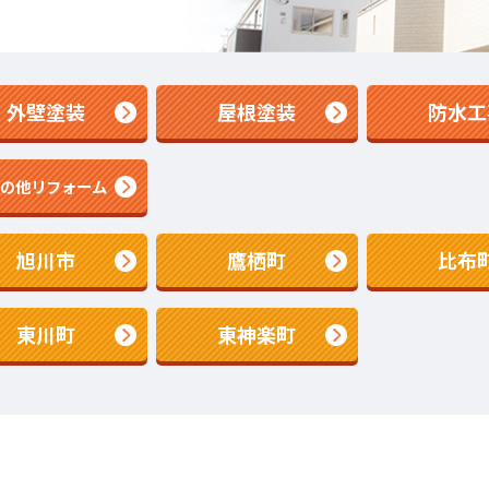
外壁塗装
屋根塗装
防水工
その他リフォーム
旭川市
鷹栖町
比布
東川町
東神楽町