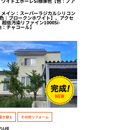
 : ワイドエポーレSi標準色【色：ノア
】
 : メイン：スーパーラジカルシリコン
【色：ブロークンホワイト】、アクセ
超低汚染リファイン1000Si-
【色：チャコール】
葺き替え
その他リフォーム
市A様