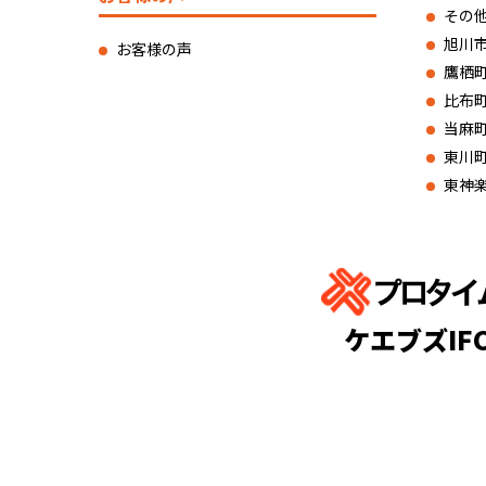
その
旭川
お客様の声
鷹栖
比布
当麻
東川
東神
ケエブズIF