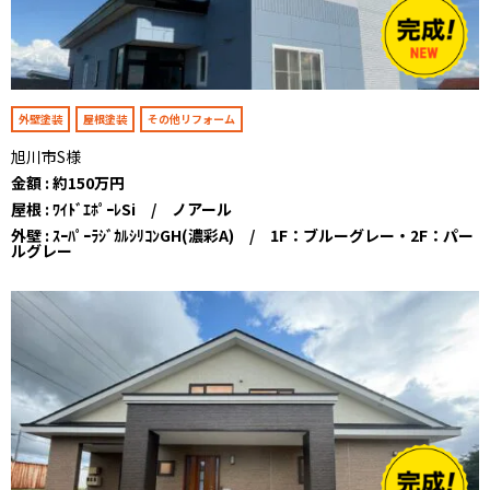
外壁塗装
屋根塗装
その他リフォーム
旭川市S様
金額 : 約150万円
屋根 : ﾜｲﾄﾞｴﾎﾟｰﾚSi / ノアール
外壁 : ｽｰﾊﾟｰﾗｼﾞｶﾙｼﾘｺﾝGH(濃彩A) / 1F：ブルーグレー・2F：パー
ルグレー