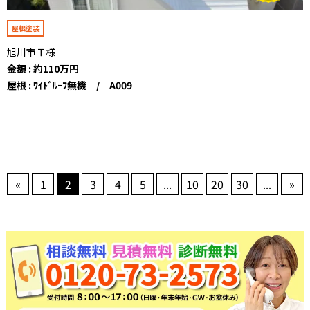
屋根塗装
旭川市Ｔ様
金額 : 約110万円
屋根 : ﾜｲﾄﾞﾙｰﾌ無機 / A009
«
1
2
3
4
5
...
10
20
30
...
»