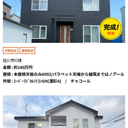
外壁塗装
屋根塗装
旭川市O様
金額 : 約160万円
屋根 : 本屋根天板のみA002/パラペット天端から破風まではノアール
外壁 : ｽｰﾊﾟｰﾗｼﾞｶﾙｼﾘｺﾝGH(濃彩A) / チャコール