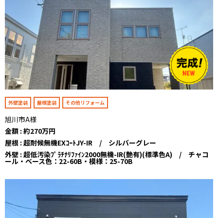
外壁塗装
屋根塗装
その他リフォーム
旭川市A様
金額 : 約270万円
屋根 : 超耐候無機EXｺｰﾄJY-IR / シルバーグレー
外壁 : 超低汚染ﾌﾟﾗﾁﾅﾘﾌｧｲﾝ2000無機-IR(艶有)(標準色A) / チャコ
ール・ベース色：22-60B・模様：25-70B