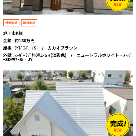
外壁塗装
屋根塗装
旭川市K様
金額 : 約180万円
屋根 : ﾜｲﾄﾞｴﾎﾟｰﾚSi / カカオブラウン
外壁 : ｽｰﾊﾟｰﾗｼﾞｶﾙｼﾘｺﾝGH(淡彩色) / ニュートラルホワイト・ｽｰﾊﾟ
ｰSDｸﾘﾔｰSi‐JY