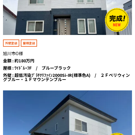
外壁塗装
屋根塗装
旭川市O様
金額 : 約180万円
屋根 : ﾜｲﾄﾞﾙｰﾌF / ブルーブラック
外壁 : 超低汚染ﾌﾟﾗﾁﾅﾘﾌｧｲﾝ2000Si-IR(標準色A) / ２Ｆペリウィン
グブルー・１Ｆマウンテンブルー